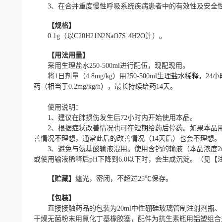
3、在合并重度慢性呼吸系统疾病患者中的有效性及安全
【规格】
0.1g（以C20H21N2NaO7S·4H2O计）。
【用法用量】
采用生理盐水250-500ml进行配伍，现配现用。
将1日剂量（4.8mg/kg）用250-500ml生理盐水稀释，2
药（相当于0.2mg/kg/h），最长持续给药14天。
使用说明：
1、建议在肺损伤发生后72小时内开始使用本品。
2、根据症状改善情况也可在短期给药后停药。如果本品用
善情况不理想，通常此后的改善情况（14天后）也会不理想。
3、避免与氨基酸输液混用。使用含钙的输液（本品浓度2mg
或使用输液稀释后pH下降到6.0以下时，会生成沉淀。（见【
【贮藏】
遮光，密闭，不超过25℃保存。
【包装】
直接接触药品的包装为20ml中性硼硅玻璃管制注射剂瓶、
干燥无菌粉末用氯化丁基橡胶塞，配件为抗生素瓶用铝塑组合