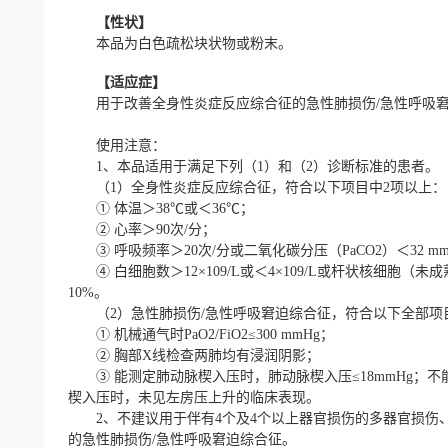
【性状】
本品为白色疏松块状物或粉末。
【适应症】
用于改善全身性炎症反应综合征的急性肺损伤/急性呼吸窘
使用注意：
1、本品适用于满足下列（1）和（2）诊断标准的患者。
（1）全身性炎症反应综合征，符合以下项目中2项以上：
① 体温＞38℃或＜36℃；
② 心率＞90次/分；
③ 呼吸频率＞20次/分或二氧化碳分压（PaCO2）＜32 mm
④ 白细胞数＞12×109/L或＜4×109/L或杆状核细胞（未
10%。
（2）急性肺损伤/急性呼吸窘迫综合征，符合以下全部项
① 机械通气时PaO2/FiO2≤300 mmHg；
② 胸部X线检查两肺均有浸润阴影；
③ 能测定肺动脉楔入压时，肺动脉楔入压≤18mmHg；不
楔入压时，未见左房压上升的临床表现。
2、不建议用于伴有4个及4个以上器官损伤的多器官损伤
的急性肺损伤/急性呼吸窘迫综合征。