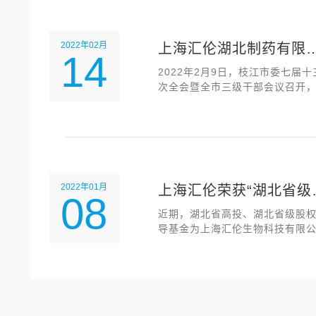
2022年02月
上海汇伦湖北制药有限
14
司荣获枝江市“2021年度
2022年2月9日，枝江市委七届十
次全会暨全市三级干部会议召开
新落户招商引
议秉持全面贯彻落实党的十九大
九届历次全会精神，全面建设“四
枝江”，吹响了新一年砥砺前行集
号，在广大干部群众中引起广泛
和热烈反响。
2022年01月
上海汇伦荣获“湖北省级
08
权引导基金投资企业”称
近期，湖北省高投、湖北省级股
导基金为上海汇伦生物科技有限
号！
颁发了2021年度“湖北省级股权引
基金投资企业”奖牌。