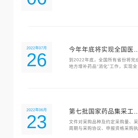
项目机电安装工程（罐
部分）
2022年07月
今年年底将实现全国医
26
用药范围基本统一
到2022年底，全国所有省份将完
地方增补药品“消化”工作，实现全
医保用药范围基本统一。
2022年06月
第七批国家药品集采工
23
启动 拟于7月上旬开标
文件对采购品种及约定采购量、
周期与采购协议、申报资格采购
说明等内容进行规定。