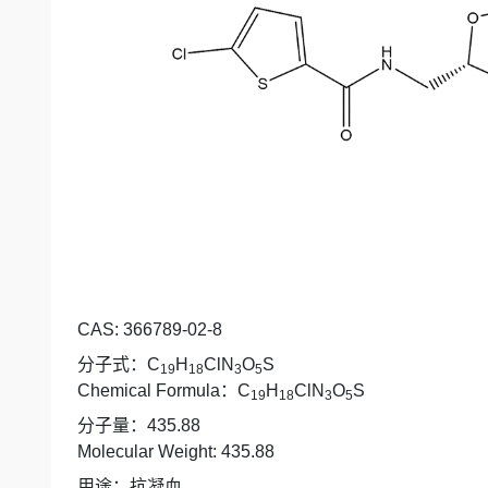
CAS: 366789-02-8
分子式：
C
H
ClN
O
S
19
18
3
5
Chemical Formula
：
C
H
ClN
O
S
19
18
3
5
分子量：
435.88
Molecular Weight: 435.88
用途：抗凝血